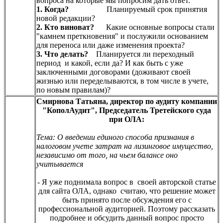
вопроса на которые мы попросим дать ответ.
1. Когда?
Планируемый срок принятия
новой редакции?
2. Кто виноват?
Какие основные вопросы стали
"камнем преткновения" и послужили основанием
для переноса или даже изменения проекта?
3. Что делать?
Планируется ли переходный
период и какой, если да? И как быть с уже
заключенными договорами (доживают своей
жизнью или переделываются, в том числе в учете,
по новым правилам)?
Смирнова Татьяна, директор по аудиту компании
"КополАудит", Председатель Третейского суда
при ОЛА:
Тема: О введении единого способа признания в
налоговом учете затрат на лизинговое имущество,
независимо от того, на чьем балансе оно
учитывается
- Я уже поднимала вопрос в своей авторской статье
для сайта ОЛА, однако считаю, что решение может
быть принято после обсуждения его с
профессиональной аудиторией. Поэтому рассказать
подробнее и обсудить данный вопрос просто