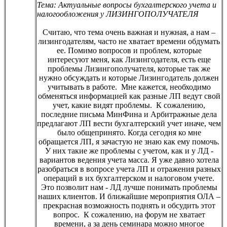
Тема: Актуальные вопросы бухгалтерского учета и
налогообложения у ЛИЗИНГОПОЛУЧАТЕЛЯ
Считаю, что тема очень важная и нужная, а нам –
лизингодателям, часто не хватает времени обдумать
ее. Помимо вопросов и проблем, которые
интересуют меня, как Лизингодателя, есть еще
проблемы Лизингополучателя, которые так же
нужно обсуждать и которые Лизингодатель должен
учитывать в работе. Мне кажется, необходимо
обменяться информацией как разные ЛП ведут свой
учет, какие видят проблемы. К сожалению,
последние письма МинФина и Арбитражные дела
предлагают ЛП вести бухгалтерский учет иначе, чем
было общепринято. Когда сегодня ко мне
обращается ЛП, я зачастую не знаю как ему помочь.
У них такие же проблемы с учетом, как и у ЛД -
вариантов ведения учета масса. Я уже давно хотела
разобраться в вопросе учета ЛП и отражения разных
операций в их бухгалтерском и налоговом учете.
Это позволит нам - ЛД лучше понимать проблемы
наших клиентов. И ближайшие мероприятия ОЛА –
прекрасная возможность поднять и обсудить этот
вопрос. К сожалению, на форум не хватает
времени, а за день семинара можно многое