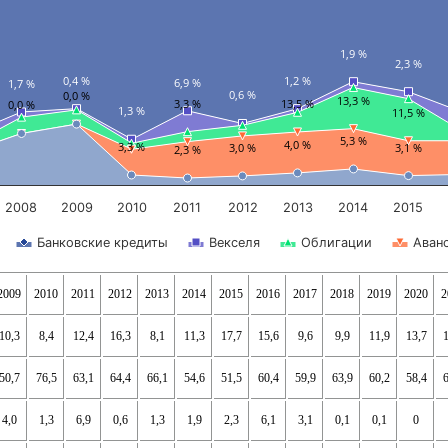
1,9 %
2,3 %
0,4 %
1,2 %
6,9 %
1,7 %
0,6 %
0,0 %
13,3 %
3,3 %
13,5 %
0,0 %
1,3 %
11,5 %
5,3 %
4,0 %
3,3 %
3,0 %
3,1 %
2,3 %
2008
2009
2010
2011
2012
2013
2014
2015
Банковские кредиты
Векселя
Облигации
Аван
2009
2010
2011
2012
2013
2014
2015
2016
2017
2018
2019
2020
2
10,3
8,4
12,4
16,3
8,1
11,3
17,7
15,6
9,6
9,9
11,9
13,7
1
50,7
76,5
63,1
64,4
66,1
54,6
51,5
60,4
59,9
63,9
60,2
58,4
6
4,0
1,3
6,9
0,6
1,3
1,9
2,3
6,1
3,1
0,1
0,1
0