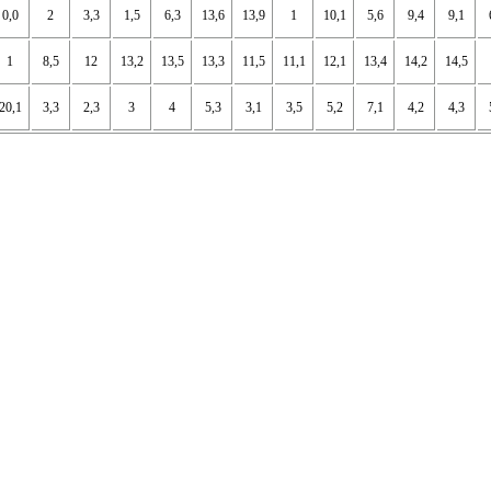
0,0
2
3,3
1,5
6,3
13,6
13,9
1
10,1
5,6
9,4
9,1
1
8,5
12
13,2
13,5
13,3
11,5
11,1
12,1
13,4
14,2
14,5
20,1
3,3
2,3
3
4
5,3
3,1
3,5
5,2
7,1
4,2
4,3