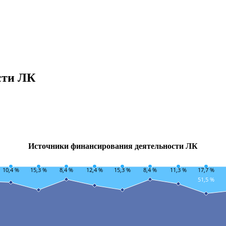
сти ЛК
Источники финансирования деятельности ЛК
10,4 %
15,3 %
8,4 %
12,4 %
15,3 %
8,4 %
11,3 %
17,7 %
51,5 %