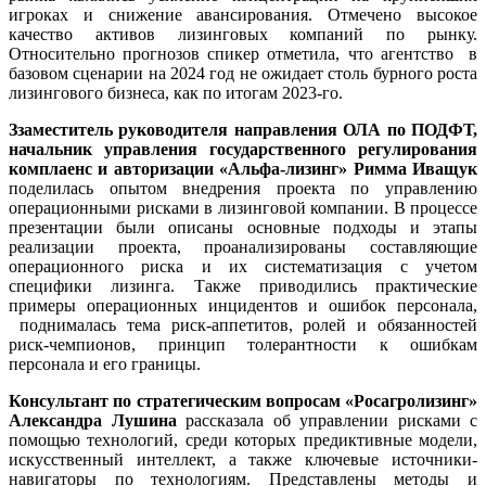
игроках и снижение авансирования. Отмечено высокое
качество активов лизинговых компаний по рынку.
Относительно прогнозов спикер отметила, что агентство в
базовом сценарии на 2024 год не ожидает столь бурного роста
лизингового бизнеса, как по итогам 2023-го.
Ззаместитель руководителя направления ОЛА по ПОДФТ,
начальник у
правления государственного регулирования
комплаенс и авторизации «Альфа-лизинг» Римма Иващук
поделилась опытом внедрения проекта по управлению
операционными рисками в лизинговой компании. В процессе
презентации были описаны основные подходы и этапы
реализации проекта, проанализированы составляющие
операционного риска и их систематизация с учетом
специфики лизинга. Также приводились практические
примеры операционных инцидентов и ошибок персонала,
поднималась тема риск-аппетитов, ролей и обязанностей
риск-чемпионов, принцип толерантности к ошибкам
персонала и его границы.
Консультант по стратегическим вопросам «Росагролизинг»
Александра Лушина
рассказала об управлении рисками с
помощью технологий, среди которых предиктивные модели,
искусственный интеллект, а также ключевые источники-
навигаторы по технологиям. Представлены методы и