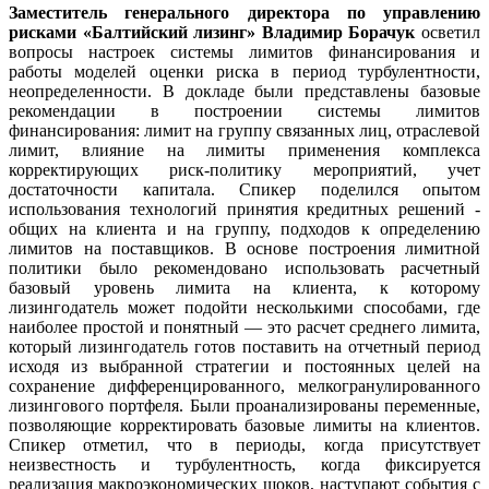
Заместитель генерального директора по управлению
рисками «Балтийский лизинг» Владимир Борачук
осветил
вопросы настроек системы лимитов финансирования и
работы моделей оценки риска в период турбулентности,
неопределенности. В докладе были представлены базовые
рекомендации в построении системы лимитов
финансирования: лимит на группу связанных лиц, отраслевой
лимит, влияние на лимиты применения комплекса
корректирующих риск-политику мероприятий, учет
достаточности капитала. Спикер поделился опытом
использования технологий принятия кредитных решений -
общих на клиента и на группу, подходов к определению
лимитов на поставщиков. В основе построения лимитной
политики было рекомендовано использовать расчетный
базовый уровень лимита на клиента, к которому
лизингодатель может подойти несколькими способами, где
наиболее простой и понятный — это расчет среднего лимита,
который лизингодатель готов поставить на отчетный период
исходя из выбранной стратегии и постоянных целей на
сохранение дифференцированного, мелкогранулированного
лизингового портфеля. Были проанализированы переменные,
позволяющие корректировать базовые лимиты на клиентов.
Спикер отметил, что в периоды, когда присутствует
неизвестность и турбулентность, когда фиксируется
реализация макроэкономических шоков, наступают события с