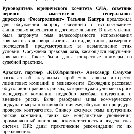
Руководитель юридического комитета ОЛА, советник
первого заместителя генерального
директора «Росагролизинг» Татьяна Капура
предложила
для обсуждения вопрос, связанный с использованием
финансовых ковенантов в договоре лизинге. В выступлении
была затронута тема целесообразности использования
ковенантов в договоре лизинга, их видов, типов, размеров и
последствий, предусмотренных за невыполнение этих
условий. Обсуждена правовая база, касающаяся нарушений
ковенантов. Также были даны конкретные примеры из
судебной практики.
Адвокат, партнер «KDZ&partners» Александр Самухов
рассказал об актуальных проблемах защиты интересов
лизинговых компаний и менеджмента. Докладчик рассказал
об уголовно-правовых рисках, которые нужно учитывать риск
менеджерам компании, подробно разобрал внутренние и
внешние риски. Были разобраны виды коммерческого
подкупа и меры противодействия ему, обсуждены процедуры
проверок контрагентов. Спикер коснулся темы внутренних
рисков компаний, таких как конфликтные увольнения,
промышленный шпионаж, некомпетентность и неадекватная
система KPI; даны практические рекомендации по их
преодолению.