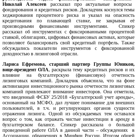
Николай А
лексеев
рассказал про актуальные вопросы
фондирования и кредитных рисков. Докладчик коснулся темы
хеджирования процентного риска и указал на опасность
кредитования по плавающей ставке, не закрывая её
производными финансовыми инструментами. Спикер
рассказал об инструментах с фиксированными процентной
ставкой, облигациях, цифровых финансовых активах, которые
позволяют балансировать свой кредитный портфель. Также
обсуждались показатели инструментов с фиксированной
доходностью в лизинговой отрасли.
Лариса
Ефремова
, с
тарший партнер Группы Юникон,
вице-президент ОЛА
, раскрыла тему кредитных рисков и их
влияние на бухгалтерскую (финансовую) отчетность
лизинговых компаний. Докладчик объяснила, что на фоне
активизации инвестиционного рынка отчетности лизинговых
компаний привлекают внимание инвесторов. Она отметила,
что введенный ФСБУ 25/2018 «Бухгалтерский учет аренды»,
основанный на МСФО, дал лучшее понимание для внешних
пользователей, в т.ч. и регулирующих органов сущности
отражения лизинга. Одной из обсуждаемых тем оставался
вопрос о том, как отражать чистые инвестиции в аренду в
бухгалтерском балансе. Спикер рассказала о большой
проведенной работе ОЛА в данной части – обсуждениях в
Ассоциации, обращениях в Минфин России. Итогом общей