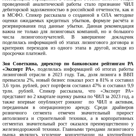
проведенной аналитической работы стало признание ЧИЛ
дебиторской задолженностью в российской отчетности, как и
в МСФО. Спикер рассказала о созданной в ОЛА методике
оценки ожидаемых кредитных убытков, формуле расчёта и
резервирования под данные убытки. Данная рекомендация
важна не только для лизинговых компаний, но и большого
числа лизингополучателей. В завершение докладчик
поделилась информацией об этапах лизингового договора и
критериях переходов из одного этапа в другой, исходя из
просрочки платежей.
Зоя Советкина, директор по банковским рейтингам РА
«Эксперт РА»
, поделилась информацией об итогах работы
лизинговой отрасли в 2023 году. Так, доля лизинга в ВВП
превысила 2%, новый бизнес показал рост в 81% и составил
3,6 трлн. рублей, рост портфеля составил 47% и составил 9,9
трлн. рублей. Спикер рассказала, что «Эксперт РА»
представит во 2 квартале оценку рынка по ЧИЛ за 2023 год, а
также впервые опубликует рэнкинг по ЧИЛ и активам,
переданным в операционную аренду. Среди драйверов
розничного сегмента отмечен значительный прирост
автолизинга и строительной техники, а в корпоративных
сегментах значительный рост оказался преимущественно у
железнодорожной техники. Главными трендами лизингового
рынка являлись усиление концентрации на крупнейших