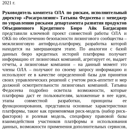
2021 г.
Руководитель комитета ОЛА по рискам, исполнительный
директор «Росагролизинг» Татьяна Федосеева
и
менеджер
по управлению рисками департамента развития продуктов
Объединенного Кредитного Бюро Айк Багдасарян
представили ключевой проект совместной работы ОЛА и
ОКБ по обеспечению безопасности лизингового сообщества –
межлизинговую антифрод-платформу, разработка которой
находится на завершающем этапе. По аналогии с базой
данных бюро кредитных историй платформа получает
информацию от лизинговых компаний, агрегирует ее, выдает
отчеты, а лизинговые компании – на данный момент это
члены ОЛА – получают по своему запросу информацию и
используют ее в качестве определенной базы для принятия
своих управленческих решений с учетом риск-аппетит и мер
должной осмотрительности лизинговых компаний. Татьяна
Федосеева подробно осветила возможности, которые
платформа даст ее пользователям, заложенные в нее идеи,
этапы совместной разработки, принципы ее
функционирования, представила основные характеристики
платформы, такие как применяемая риск-модель (набор риск-
факторов) и ролевая модель, специфику правовой базы
взаимодействия участников платформы и использования
данных, возможности применения дополнительных сервисов,