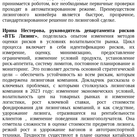
принимается роботом, все необходимые первичные проверки
проходят в автоматизированном режиме. Преимуществом
лизингового конвейера является быстрое, прозрачное,
стандартизированное решение по лизинговой сделке.
Ирина Нестерова, руководитель департамента рисков
«ВТБ Лизинг»
, поделилась опытом изменения методов
оценки рисков в условиях волатильности рынка. Цикл
процесса включает в себя идентификацию рисков, их
измерение, оценку, минимизацию, предоставление
ограничений, изменение условий продукта, установление
риск-аппетита, систему лимитов, постоянное планирование и
мониторинг. Это позволяет достичь основной стратегической
цели – обеспечить устойчивость ко всем рискам, которым
подвержена лизинговая компания. Докладчик рассказала о
ключевых проблемах, с которыми столкнулась лизинговая
компания в 2023 году: изменение экономических условий,
волатильность цен на товарных рынках и изменение
логистики, рост ключевой ставки, рост стоимости
фондирования для лизинговых компаний, и как следствие,
удорожание лизинга, отразившееся на рентабельности
клиентов , изменение поведения лизингополучателя. Она
отметила сложности в оценке стоимости предметов лизинга,
резкий рост и удорожание вагонов и автотранспортной
техники. Трудности существуют в плане оценки китайских