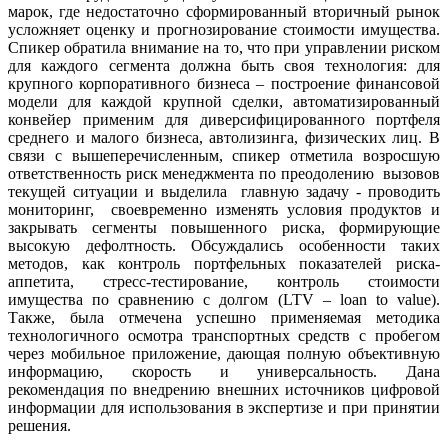
марок, где недостаточно сформированный вторичный рынок
усложняет оценку и прогнозирование стоимости имущества.
Спикер обратила внимание на то, что при управлении риском
для каждого сегмента должна быть своя технология: для
крупного корпоративного бизнеса – построение финансовой
модели для каждой крупной сделки, автоматизированный
конвейер применим для диверсифицированного портфеля
среднего и малого бизнеса, автолизинга, физических лиц. В
связи с вышеперечисленным, спикер отметила возросшую
ответственность риск менеджмента по преодолению вызовов
текущей ситуации и выделила главную задачу - проводить
мониторинг, своевременно изменять условия продуктов и
закрывать сегменты повышенного риска, формирующие
высокую дефолтность. Обсуждались особенности таких
методов, как контроль портфельных показателей риска-
аппетита, стресс-тестирование, контроль стоимости
имущества по сравнению с долгом (LTV – loan to value).
Также, была отмечена успешно применяемая методика
технологичного осмотра транспортных средств с пробегом
через мобильное приложение, дающая полную объективную
информацию, скорость и универсальность. Дана
рекомендация по внедрению внешних источников цифровой
информации для использования в экспертизе и при принятии
решения.