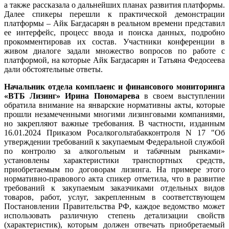
а также рассказала о дальнейших планах развития платформы.
Далее спикеры перешли к практической демонстрации
платформы – Айк Багдасарян в реальном времени представил
ее интерфейс, процесс ввода и поиска данных, подробно
прокомментировав их состав. Участники конференции в
живом диалоге задали множество вопросов по работе с
платформой, на которые Айк Багдасарян и Татьяна Федосеева
дали обстоятельные ответы.
Начальник отдела комплаенс и финансового мониторинга
«ВТБ Лизинг»
Ирина Пономарева
в своем выступлении
обратила внимание на январские нормативны акты, которые
прошли незамеченными многими лизинговыми компаниями,
но закрепляют важные требования. В частности, изданным
16.01.2024 Приказом Росалкогольтабакконтроля N 17 "Об
утверждении требований к закупаемым Федеральной службой
по контролю за алкогольным и табачным рынками»
установлены характеристики транспортных средств,
приобретаемым по договорам лизинга. На примере этого
нормативно-правового акта спикер отметила, что в развитие
требований к закупаемым заказчиками отдельных видов
товаров, работ, услуг, закрепленным в соответствующем
Постановлении Правительства РФ, каждое ведомство может
использовать различную степень детализации свойств
(характеристик), которым должен отвечать приобретаемый