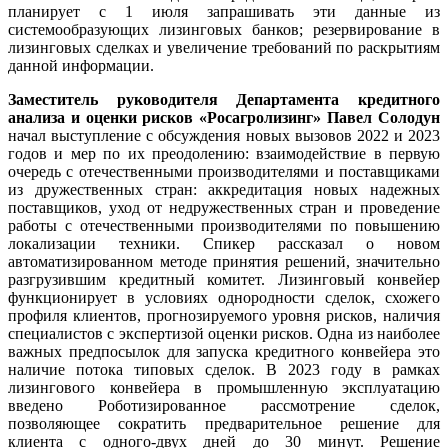
планирует с 1 июля запрашивать эти данные из
системообразующих лизинговых банков; резервирование в
лизинговых сделках и увеличение требований по раскрытиям
данной информации.
Заместитель руководителя Департамента кредитного
анализа и оценки рисков
«
Росагролизинг» Павел Солодун
начал выступление с обсуждения новых вызовов 2022 и 2023
годов и мер по их преодолению: взаимодействие в первую
очередь с отечественными производителями и поставщиками
из дружественных стран: аккредитация новых надежных
поставщиков, уход от недружественных стран и проведение
работы с отечественными производителями по повышению
локализации техники. Спикер рассказал о новом
автоматизированном методе принятия решений, значительно
разгрузившим кредитный комитет. Лизинговый конвейер
функционирует в условиях однородности сделок, схожего
профиля клиентов, прогнозируемого уровня рисков, наличия
специалистов с экспертизой оценки рисков. Одна из наиболее
важных предпосылок для запуска кредитного конвейера это
наличие потока типовых сделок. В 2023 году в рамках
лизингового конвейера в промышленную эксплуатацию
введено Роботизированное рассмотрение сделок,
позволяющее сократить предварительное решение для
клиента с одного-двух дней до 30 минут. Решение