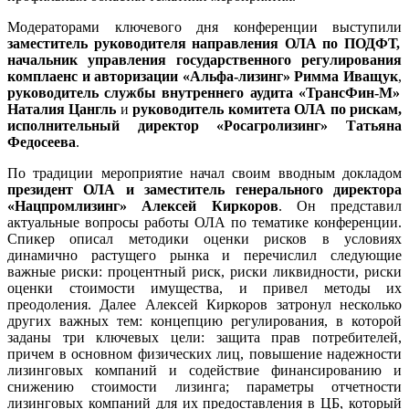
Модераторами ключевого дня конференции выступили
заместитель руководителя направления ОЛА по ПОДФТ,
начальник управления государственного регулирования
комплаенс и авторизации «Альфа-лизинг» Римма Иващук
,
руководитель службы внутреннего аудита «ТрансФин-М»
Наталия Цангль
и
р
уководитель комитета ОЛА по рискам,
исполнительный директор «Росагролизинг» Татьяна
Федосеева
.
По традиции мероприятие начал своим вводным докладом
президент ОЛА и заместитель генерального директора
«Нацпромлизинг»
Алексей Киркоров
. Он представил
актуальные вопросы работы ОЛА по тематике конференции.
Спикер описал методики оценки рисков в условиях
динамично растущего рынка и перечислил следующие
важные риски: процентный риск, риски ликвидности, риски
оценки стоимости имущества, и привел методы их
преодоления. Далее Алексей Киркоров затронул несколько
других важных тем: концепцию регулирования, в которой
заданы три ключевых цели: защита прав потребителей,
причем в основном физических лиц, повышение надежности
лизинговых компаний и содействие финансированию и
снижению стоимости лизинга; параметры отчетности
лизинговых компаний для их предоставления в ЦБ, который