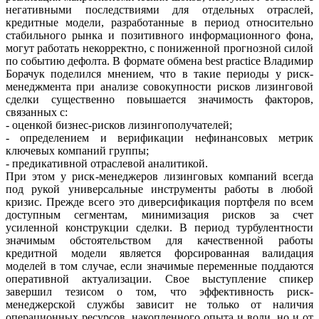
негативными последствиями для отдельных отраслей,
кредитные модели, разработанные в период относительно
стабильного рынка и позитивного информационного фона,
могут работать некорректно, с пониженной прогнозной силой
по событию дефолта. В формате обмена best practice Владимир
Борачук поделился мнением, что в такие периоды у риск-
менеджмента при анализе совокупности рисков лизинговой
сделки существенно повышается значимость факторов,
связанных с:
- оценкой бизнес-рисков лизингополучателей;
- определением и верификации нефинансовых метрик
ключевых компаний группы;
- предикативной отраслевой аналитикой.
При этом у риск-менеджеров лизинговых компаний всегда
под рукой универсальные инструменты работы в любой
кризис. Прежде всего это диверсификация портфеля по всем
доступным сегментам, минимизация рисков за счет
усиленной конструкции сделки. В период турбулентности
значимым обстоятельством для качественной работы
кредитной модели является форсированная валидация
моделей в том случае, если значимые переменные поддаются
оперативной актуализации. Свое выступление спикер
завершил тезисом о том, что эффективность риск-
менеджерской службы зависит не только от наличия
операционных ресурсов, накопленного опыта и воли, но и от