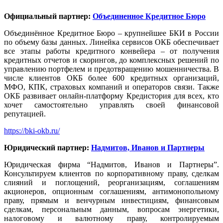
Официальный партнер:
Объединенное Кредитное Бюро
Объединённое Кредитное Бюро – крупнейшее БКИ в России
по объему базы данных. Линейка сервисов ОКБ обеспечивает
все этапы работы кредитного конвейера – от получения
кредитных отчетов и скорингов, до комплексных решений по
управлению портфелем и предотвращению мошенничества. В
числе клиентов ОКБ более 600 кредитных организаций,
МФО, КПК, страховых компаний и операторов связи. Также
ОКБ развивает онлайн-платформу Кредистория для всех, кто
хочет самостоятельно управлять своей финансовой
репутацией.
https://bki-okb.ru/
Юридический партнер:
Надмитов, Иванов и Партнеры
Юридическая фирма “Надмитов, Иванов и Партнеры”.
Консультируем клиентов по корпоративному праву, сделкам
слияний и поглощений, реорганизациям, соглашениям
акционеров, опционным соглашениям, антимонопольному
праву, прямым и венчурным инвестициям, финансовым
сделкам, персональным данным, вопросам энергетики,
налоговому и валютному праву, контролируемым