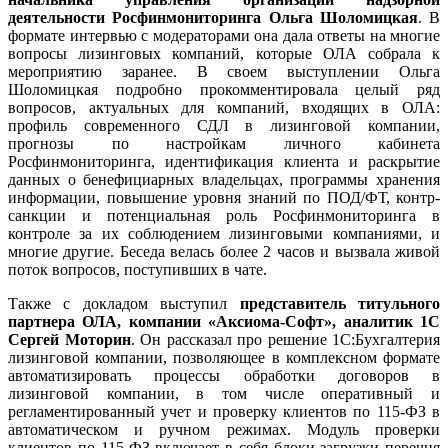
деятельности Росфинмониторинга Ольга Шоломицкая
. В
формате интервью с модераторами она дала ответы на многие
вопросы лизинговых компаний, которые ОЛА собрала к
мероприятию заранее. В своем выступлении Ольга
Шоломицкая подробно прокомментировала целый ряд
вопросов, актуальных для компаний, входящих в ОЛА:
профиль современного СДЛ в лизинговой компании,
прогнозы по настройкам личного кабинета
Росфинмониторинга, идентификация клиента и раскрытие
данных о бенефициарных владельцах, программы хранения
информации, повышение уровня знаний по ПОД/ФТ, контр-
санкции и потенциальная роль Росфинмониторинга в
контроле за их соблюдением лизинговыми компаниями, и
многие другие. Беседа велась более 2 часов и вызвала живой
поток вопросов, поступивших в чате.
Также с докладом выступил
представитель титульного
партнера ОЛА, компании «Аксиома-Софт», аналитик 1С
Сергей Моторин
. Он рассказал про решение 1С:Бухгалтерия
лизинговой компании, позволяющее в комплексном формате
автоматизировать процессы обработки договоров в
лизинговой компании, в том числе оперативный и
регламентированный учет и проверку клиентов по 115-ФЗ в
автоматическом и ручном режимах. Модуль проверки
клиентов по 115-ФЗ включает в себя блоки загрузки перечня