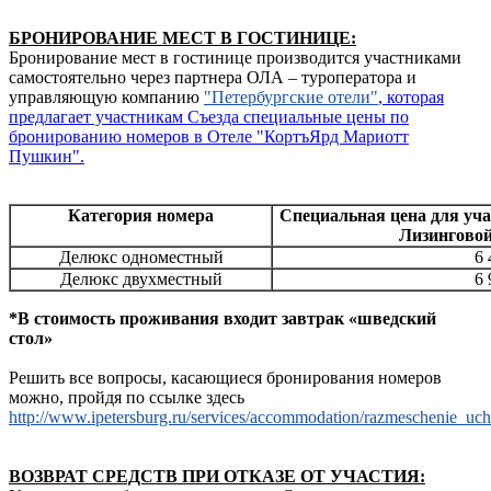
БРОНИРОВАНИЕ МЕСТ В ГОСТИНИЦЕ:
Бронирование мест в гостинице производится участниками
самостоятельно через партнера ОЛА – туроператора и
управляющую компанию
"Петербургские отели"
, которая
предлагает участникам Съезда специальные цены по
бронированию номеров в Отеле "КортъЯрд Мариотт
Пушкин".
Категория номера
Специальная цена для уча
Лизинговой
Делюкс одноместный
6 
Делюкс двухместный
6 
*В стоимость проживания входит завтрак «шведский
стол»
Решить все вопросы, касающиеся бронирования номеров
можно, пройдя по ссылке здесь
http://www.ipetersburg.ru/services/accommodation/razmeschenie_u
ВОЗВРАТ СРЕДСТВ ПРИ ОТКАЗЕ ОТ УЧАСТИЯ: