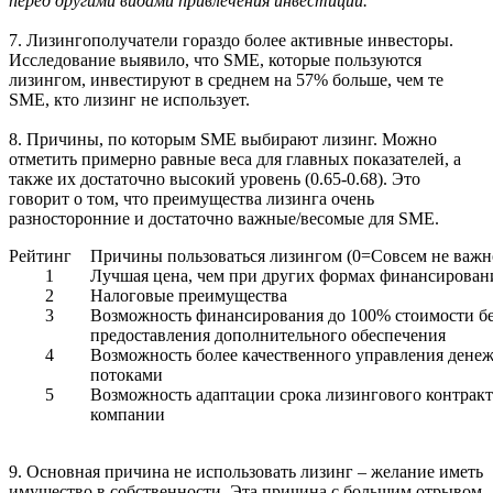
перед другими видами привлечения инвестиций.
7. Лизингополучатели гораздо более активные инвесторы.
Исследование выявило, что SME, которые пользуются
лизингом, инвестируют в среднем на 57% больше, чем те
SME, кто лизинг не использует.
8. Причины, по которым
SME выбирают лизинг. Можно
отметить примерно равные веса для главных показателей, а
также их достаточно высокий уровень (0.65-0.68). Это
говорит о том, что преимущества лизинга очень
разносторонние и достаточно важные/весомые для SME.
Рейтинг
Причины пользоваться лизингом (0=Совсем не важн
1
Лучшая цена, чем при других формах финансирован
2
Налоговые преимущества
3
Возможность финансирования до 100% стоимости б
предоставления дополнительного обеспечения
4
Возможность более качественного управления ден
потоками
5
Возможность адаптации срока лизингового контракт
компании
9. Основная причина не использовать лизинг – желание иметь
имущество в собственности. Эта причина с большим отрывом