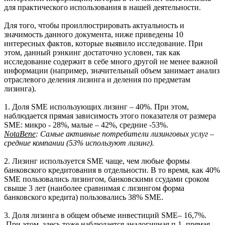
для практического использования в нашей деятельности.
Для того, чтобы проиллюстрировать актуальность и
значимость данного документа, ниже приведены 10
интересных фактов, которые выявило исследование. При
этом, данный рэнкинг достаточно условен, так как
исследование содержит в себе много другой не менее важной
информации (например, значительный объем занимает анализ
отраслевого деления лизинга и деления по предметам
лизинга).
1. Доля SME использующих лизинг – 40%. При этом,
наблюдается прямая зависимость этого показателя от размера
SME: микро - 28%, малые – 42%, средние -53%.
Nota
Bene
: Самые активные потребители лизинговых услуг –
средние компании (53% используют лизинг).
2. Лизинг используется
SME чаще, чем любые формы
банковского кредитования в отдельности. В то время, как 40%
SME пользовались лизингом, банковскими ссудами сроком
свыше 3 лет (наиболее сравнимая с лизингом форма
банковского кредита) пользовались 38% SME.
3. Доля лизинга в общем объеме инвестиций SME– 16,7%.
При этом, здесь тоже наблюдается аналогичная п.1. прямая