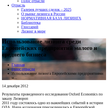
Голос отрасли
Отрасль
Галерея лучших сделок – 2025
О рынке лизинга в России
НОРМАТИВНАЯ БАЗА ЛИЗИНГА
Библиотека
Глоссарий
Лизинг в мире
Использование лизинга среди
Европейских предприятий малого и
среднего бизнеса
Главная
Голос отрасли
Использование лизинга Европейскими предприятиями
м...
14 декабря 2012
Результаты проведенного исследования Oxford Economics по
заказу Лизюроп
2011 году состоялось одно из важнейших событий в истории
ОЛА. Наша ассоциация присоединилась к Европейской