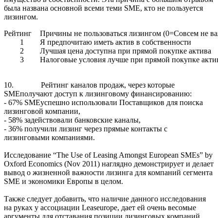
была названа основной всеми теми SME, кто не пользуется
лизингом.
Рейтинг
Причины не пользоваться лизингом (0=Совсем не в
1
Я предпочитаю иметь актив в собственности
2
Лучшая цена доступна при прямой покупке актива
3
Налоговые условия лучше при прямой покупке акти
10.
Рейтинг каналов продаж, через которые
SMEполучают доступ к лизинговому финансированию:
- 67% SMEуспешно использовали Поставщиков для поиска
лизинговой компании,
- 58% задействовали банковские каналы,
- 36% получили лизинг через прямые контакты с
лизинговыми компаниями.
Исследование “The Use of Leasing Amongst European SMEs” by
Oxford Economics (Nov 2011) наглядно демонстрирует и делает
вывод о жизненной важности лизинга для компаний сегмента
SME и экономики Европы в целом.
Также следует добавить, что наличие данного исследования
на руках у ассоциации
Leaseurope, дает ей очень весомые
аргументы для отставания позиции лизинговых компаний,