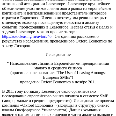
лизинговой ассоциации Leaseurope. Leaseurope крупнейшее
объединение участников лизингового рынка на европейском
континенте и централизованный представитель интересов
отрасли в Евросоюзе. Именно поэтому мы решили открыть
отдельную колонку, посвященную новостям и анализу
событий, происходящих в Leaseurope. Первая статья о целях и
задачах Leaseurope можно прочитать здесь
http://assocleasing.ru/avtori/46
Сегодня мы расскажем о
результатах исследования, проведенного Oxford Economics по
заказу Лизюроп.
Исследование
“ Использование Лизинга Европейскими предприятиями
малого и среднего бизнеса
(оригинальное название: "The Use of Leasing Amongst
European SMEs”)
проведено: OxfordEconomics в ноябре 2011
В 2011 году по заказу
Leaseurope было организовано
исследование европейского рынка лизинга в сегменте
SME
(микро, малые и средние предприятия). Исследование провела
компания «Oxford Economics» (входящая в структуру бизнес-
школы Оксфордского Университета). Данная компания
является одним из мировых лидеров в части анализа рынков и