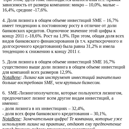
зависимость от размера компании: микро – 10,0%, малые –
16,4%, средние -17,6%.
4. Доля лизинга в общем объеме инвестиций SME – 16,7%
имеет тенденцию к постоянному росту в отличие от доли
банковских кредитов. Оценочное значение этой цифры к
концу 2011 г.-18,6%. Рост на 1,9%. При этом, общая доля всех
видов банковского финансирования (в т.ч. краткосрочного и
долгосрочного кредитования) была равна 31,2% и имела
тенденцию к снижению к концу 2011 г.
5. Доля лизинга в общем объеме инвестиций SME 16,7%
существенно выше доли лизинга в общем объеме инвестиций
для компаний всех размеров 12,9%.
Nota
Bene
: Лизинг как инструмент инвестиций значительно
больше востребован
SME
, чем крупным бизнесом.
6.
SME-Лизингополучатели, которые пользуются лизингом,
предпочитают лизинг всем другие видам инвестиций, а
именно:
- доля лизинга в их инвестициях – 32,4%,
- доля всех форм банковского кредитования – 30,1%,
Nota
Bene
: Замечательная цифра! Те компании, которые уже
используют лизинг на практике, отдают ему предпочтение