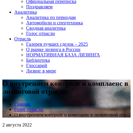
Официальная переписка
Поздравляем
Аналитика
Аналитика по периодам
Автомобили и спецтехника
Сводная аналитика
Голос отрасли
Отрасль
Галерея лучших сделок – 2025
О рынке лизинга в России
НОРМАТИВНАЯ БАЗА ЛИЗИНГА
Библиотека
Глоссарий
Лизинг в мире
О внутреннем контроле и комплаенс в
лизинговой отрасли
Главная
Голос отрасли
О внутреннем контроле и комплаенс в лизинговой отр...
2 августа 2022