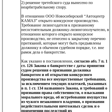
2) решение третейского суда вынесено по
неарбитрабельному спору.
В отношении ООО Новосибирский “Автоцентр
КАМАЗ” открыто конкурсное производство.
Требование лизингодателя к признанному
несостоятельным должнику-лизингополучателю, в
отношении которого открыто конкурсное
производство, не отнесено к закрытому перечню
притязаний, которые могут быть предъявлены
должнику в обычном судебном порядке, т.е. вне
рамок дела о банкротстве.
Как указано в постановлении,
согласно абз. 7 п. 1
ст. 126 Закона о банкротстве с даты принятия
судом решения о признании должника
банкротом и об открытии конкурсного
производства все имущественные требования,
за исключением текущих платежей, указанных
в п. 1 ст. 134 названного Закона, и требований о
признании права собственности, о взыскании
морального вреда, об истребовании имущества
из чужого незаконного владения, о признании
недействительными ничтожных сделок и о
применении последствий их