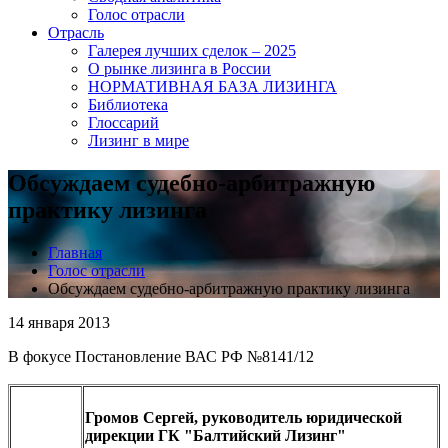
Голос отрасли
Отрасль
Галерея лучших сделок – 2025
О рынке лизинга в России
НОРМАТИВНАЯ БАЗА ЛИЗИНГА
Библиотека
Глоссарий
Лизинг в мире
Обсуждаем судебно-арбитражную
практику лизинга
Главная
Голос отрасли
Обсуждаем судебно-арбитражную практику лизинга
14 января 2013
В фокусе Постановление ВАС РФ №8141/12
Громов Сергей, руководитель юридической
дирекции ГК "Балтийский Лизинг"