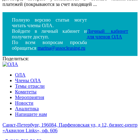
платежей (покрываются за счет входящей ...
Полную версию статьи могут
читать члены ОЛА.
Войдите в личный кабинет и
Личный кабинет
получите доступ.
для членов ОЛА
По всем вопросам просьба
обращаться
marina@assocleasing.ru
Поделиться:
ОЛА
Члены ОЛА
Темы отрасли
Комитеты
Мероприятия
Новости
Аналитика
Напишите нам
Санкт-Петербург, 196084, Парфеновская ул, д 12, бизнес-центр
«Аквилон Links», оф. 606