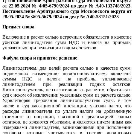
1) Постановление Арбитражного суда Московского округа
от 22.05.2024 № Ф05-6790/2024 по делу № А40-133748/2023,
Постановление Арбитражного суда Московского округа от
28.05.2024 № Ф05-5679/2024 по делу № А40-58151/2023
Предмет спора
Включение в расчет сальдо встречных обязательств в качестве
убытков лизингодателя сумм НДС и налога на прибыль,
уплаченных при реализации годных остатков.
Фабула спора и принятое решение
Лизингодателем, для целей расчета сальдо в качестве сумм,
подлежащих возмещению лизингополучателем, включены
суммы НДС и налога на прибыль, уплачиваемые
лизингодателем при реализации годных остатков.
Лизингополучатель, не согласившись с расчетом, обратился в
суд с иском об исключении указанных сумм из расчета сальдо.
Удовлетворяя требования лизингополучателя суды, в том
числе и суд кассационной инстанции, указали на то, что
расходы лизингодателя по уплате налога на добавленную
стоимость от операции, связанной с реализацией годных
остатков, не являются убытками, а являются ничем иным как
издержками лизингодателя, возникающими при исполнении
договора, которые учитываются в составе лизинговых