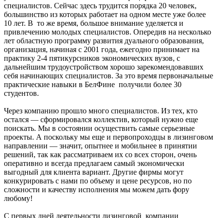
специалистов. Сейчас здесь трудится порядка 20 человек,
большинство из которых работает на одном месте уже более
10 лет. В то же время, большое внимание уделяется и
привлечению молодых специалистов. Опередив на несколько
лет областную программу развития дуального образования,
организация, начиная с 2001 года, ежегодно принимает на
практику 2-4 пятикурсников экономических вузов, с
дальнейшим трудоустройством хорошо зарекомендовавших
себя начинающих специалистов. За это время первоначальные
практические навыки в БелФине получили более 30
студентов.
Через компанию прошло много специалистов. Из тех, кто
остался — сформировался коллектив, который нужно еще
поискать. Мы в состоянии осуществить самые серьезные
проекты. А поскольку мы еще и первопроходцы в лизинговом
направлении — значит, опытнее и мобильнее в принятии
решений, так как рассматриваем их со всех сторон, очень
оперативно и всегда предлагаем самый экономически
выгодный для клиента вариант. Другие фирмы могут
конкурировать с нами по объему и цене ресурсов, но по
сложности и качеству исполнения мы можем дать фору
любому!
С первых дней деятельности лизинговой компании