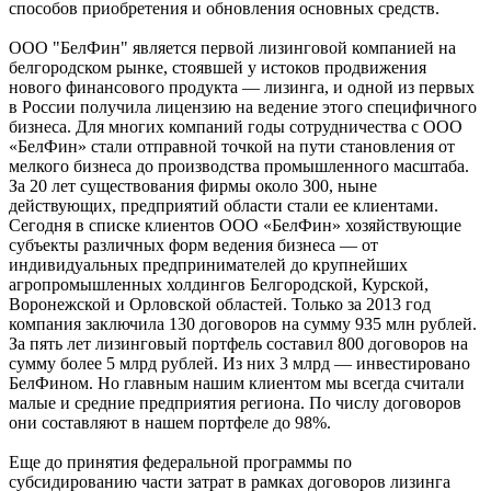
способов приобретения и обновления основных средств.
ООО "БелФин" является первой лизинговой компанией на
белгородском рынке, стоявшей у истоков продвижения
нового финансового продукта — лизинга, и одной из первых
в России получила лицензию на ведение этого специфичного
бизнеса. Для многих компаний годы сотрудничества с ООО
«БелФин» стали отправной точкой на пути становления от
мелкого бизнеса до производства промышленного масштаба.
За 20 лет существования фирмы около 300, ныне
действующих, предприятий области стали ее клиентами.
Сегодня в списке клиентов ООО «БелФин» хозяйствующие
субъекты различных форм ведения бизнеса — от
индивидуальных предпринимателей до крупнейших
агропромышленных холдингов Белгородской, Курской,
Воронежской и Орловской областей. Только за 2013 год
компания заключила 130 договоров на сумму 935 млн рублей.
За пять лет лизинговый портфель составил 800 договоров на
сумму более 5 млрд рублей. Из них 3 млрд — инвестировано
БелФином. Но главным нашим клиентом мы всегда считали
малые и средние предприятия региона. По числу договоров
они составляют в нашем портфеле до 98%.
Еще до принятия федеральной программы по
субсидированию части затрат в рамках договоров лизинга