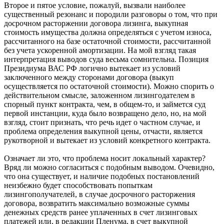
Второе и пятое условие, пожалуй, вызвали наиболее
существенный резонанс и породили разговоры о том, что при
досрочном расторжении договора лизинга, выкупная
стоимость имущества должна определяться с учетом износа,
рассчитанного на базе остаточной стоимости, рассчитанной
без учета ускоренной амортизации. На мой взгляд такая
интерпретация выводов суда весьма сомнительна. Позиция
Президиума ВАС РФ логично вытекает из условий
заключенного между сторонами договора (выкуп
осуществляется по остаточной стоимости). Можно спорить о
действительном смысле, заложенном лизингодателем в
спорный пункт контракта, чем, в общем-то, и займется суд
первой инстанции, куда было возвращено дело, но, на мой
взгляд, стоит признать, что речь идет о частном случае, и
проблема определения выкупной цены, отчасти, является
рукотворной и вытекает из условий конкретного контракта.
Означает ли это, что проблема носит локальный характер?
Вряд ли можно согласиться с подобным выводом. Очевидно,
что она существует, и наличие подобных постановлений
неизбежно будет способствовать попыткам
лизингополучателей, в случае досрочного расторжения
договора, возвратить максимально возможные суммы
денежных средств ранее уплаченных в счет лизинговых
платежей или, в редакции Пленума, в счет выкупной