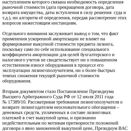
наступлением которого связана необходимость определения
рыночной стоимости (дата прекращения договора, дата
возврата имущества, даты вступления в силу решения суда и
т.д.), ни алгоритм её определения, передав рассмотрение этих
вопросов нижестоящим инстанциям.
Отдельного внимания заслуживает вывод о том, что факт
применения ускоренной амортизации не влияет на
формирование выкупной стоимости предмета лизинга,
поскольку само по себе использование специального
коэффициента амортизации для целей бухгалтерского и
налогового учетов не свидетельствует ни о повышенном
естественном износе оборудования в процессе его
эксплуатации лизингополучателем, ни о более быстрых
темпах снижения текущей рыночной стоимости
оборудования.
Вторым документом стало Постановление Президиума
Высшего Арбитражного Суда РФ от 12 июля 2011 года
№ 17389/10. Рассматривая требования лизингополучателя о
возврате лизингодателем неосновательного обогащения –
денежных средств, уплаченных в составе лизинговых
платежей в счет выкупной цены, и признании
недействительным по мотивам притворности положений
договора о явно заниженной выкупной цене, Президиум ВАС