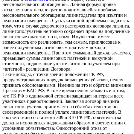
неосновательного обогащения». Данная формулировка
отсылает нас к неоднократно поднимавшейся проблеме
неосновательного обогащения лизингодателя при изъятии и
реализации имущества. Суть указанной проблемы сводится к
тому, что в случае досрочного расторжения договора лизинга,
лизингополучатель не только сохраняет право на полученные
лизинговые платежи, но и, изъяв Имущество, имеет
возможность его реализовать, тем самым, приплюсовав к
ранее полученным лизинговым платежам доход от
реализации имущества. При этом суммарный доход, зачастую,
превышает суммы лизинговых платежей и выкупной
стоимости, подлежащие уплате лизингополучателем при
«штатной» реализации Договора.
Такие доходы, с точки зрения положений ГК РФ,
предусматривающих порядок возмещения убытков, нельзя
признать обоснованными. Именно на это и обратил внимание
Президиум ВАС РФ. В тоже время нельзя забывать и о том,
что ГК РФ в одинаковой степени защищает интересы всех
участников правоотношений. Заключая договор лизинга
лизингополучатель принимает на себя обязательство по
своевременной и полной уплате лизинговых платежей. В
соответствии со статьями 309 и 310 ГК РФ, обязательства
должны исполняться надлежащим образом в соответствии с
условиями обязательства. Односторонний отказ от
исполнения обязательства и одностороннее изменение его