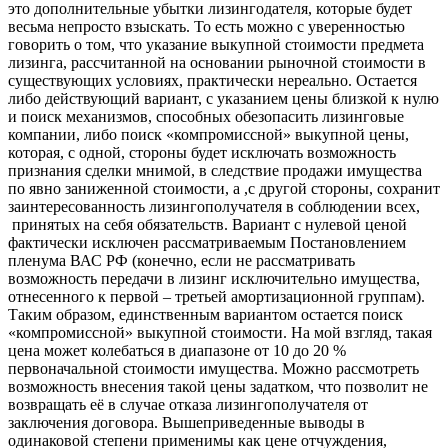
это дополнительные убытки лизингодателя, которые будет
весьма непросто взыскать. То есть можно с уверенностью
говорить о том, что указание выкупной стоимости предмета
лизинга, рассчитанной на основании рыночной стоимости в
существующих условиях, практически нереально. Остается
либо действующий вариант, с указанием цены близкой к нулю
и поиск механизмов, способных обезопасить лизинговые
компании, либо поиск «компромиссной» выкупной цены,
которая, с одной, стороны будет исключать возможность
признания сделки мнимой, в следствие продажи имущества
по явно заниженной стоимости, а ,с другой стороны, сохранит
заинтересованность лизингополучателя в соблюдении всех,
принятых на себя обязательств. Вариант с нулевой ценой
фактически исключен рассматриваемым Постановлением
пленума ВАС РФ (конечно, если не рассматривать
возможность передачи в лизинг исключительно имущества,
отнесенного к первой – третьей амортизационной группам).
Таким образом, единственным вариантом остается поиск
«компромиссной» выкупной стоимости. На мой взгляд, такая
цена может колебаться в диапазоне от 10 до 20 %
первоначальной стоимости имущества. Можно рассмотреть
возможность внесения такой цены задатком, что позволит не
возвращать её в случае отказа лизингополучателя от
заключения договора. Вышеприведенные выводы в
одинаковой степени применимы как цене отчуждения,