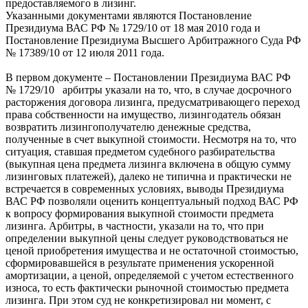
предоставляемого в лизинг.
Указанными документами являются Постановление
Президиума ВАС РФ № 1729/10 от 18 мая 2010 года и
Постановление Президиума Высшего Арбитражного Суда РФ
№ 17389/10 от 12 июля 2011 года.
В первом документе – Постановлении Президиума ВАС РФ
№ 1729/10
арбитры указали на то, что, в случае досрочного
расторжения договора лизинга, предусматривающего переход
права собственности на имущество, лизингодатель обязан
возвратить лизингополучателю денежные средства,
полученные в счет выкупной стоимости. Несмотря на то, что
ситуация, ставшая предметом судебного разбирательства
(выкупная цена предмета лизинга включена в общую сумму
лизинговых платежей), далеко не типична и практически не
встречается в современных условиях, выводы Президиума
ВАС РФ позволяли оценить концептуальный подход ВАС РФ
к вопросу формирования выкупной стоимости предмета
лизинга. Арбитры, в частности, указали на то, что при
определении выкупной цены следует руководствоваться не
ценой приобретения имущества и не остаточной стоимостью,
сформировавшейся в результате применения ускоренной
амортизации, а ценой, определяемой с учетом естественного
износа, то есть фактически рыночной стоимостью предмета
лизинга. При этом суд не конкретизировал ни момент, с