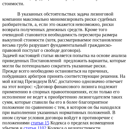
стоимости.
В указанных обстоятельствах задача лизинговой
компании максимально минимизировать риски судебных
разбирательств, а, если это окажется невозможно, риски
возврата полученных денежных средств. Кроме того
очевидной становится необходимость пересмотра размера
выкупной стоимости (хотя, рассматриваемое постановление
весьма грубо разрушает фундаментальный гражданско-
правовой постулат о свободе договора).
Задачей настоящей статьи является попытка на основе анализа
приведенных Постановлений предложить варианты, которые
могли бы потенциально сократить указанные риски.
Прежде всего необходимо остановиться на причинах,
побудивших арбитров принять соответствующие решения. На
мой взгляд Президиум ВАС достаточно однозначно отвечает
на этот вопрос: «Договор финансового лизинга подлежит
применению в спорных правоотношениях, если только его
исполнение не ведет к приобретению лизингодателем таких
сумм, которые ставили бы его в более благоприятное
положение по сравнению с тем, в котором он бы находился
при выполнении указанных нормативных положений. В
ином случае условия договора войдут в противоречие с
положениями
статьи 15
Кодекса о пределах возмещения
убытков и
статьи 1102
Кодекса о недопустимости