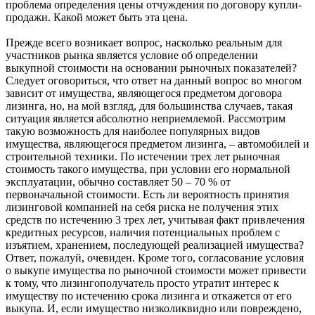
проблема определения цены отчуждения по договору купли-
продажи. Какой может быть эта цена.
Прежде всего возникает вопрос, насколько реальным для
участников рынка является условие об определении
выкупной стоимости на основании рыночных показателей?
Следует оговориться, что ответ на данный вопрос во многом
зависит от имущества, являющегося предметом договора
лизинга, но, на мой взгляд, для большинства случаев, такая
ситуация является абсолютно неприемлемой. Рассмотрим
такую возможность для наиболее популярных видов
имущества, являющегося предметом лизинга, – автомобилей и
строительной техники. По истечении трех лет рыночная
стоимость такого имущества, при условии его нормальной
эксплуатации, обычно составляет 50 – 70 % от
первоначальной стоимости. Есть ли вероятность принятия
лизинговой компанией на себя риска не получения этих
средств по истечению 3 трех лет, учитывая факт привлечения
кредитных ресурсов, наличия потенциальных проблем с
изъятием, хранением, последующей реализацией имущества?
Ответ, пожалуй, очевиден. Кроме того, согласование условия
о выкупе имущества по рыночной стоимости может привести
к тому, что лизингополучатель просто утратит интерес к
имуществу по истечению срока лизинга и откажется от его
выкупа. И, если имущество низколиквидно или повреждено,