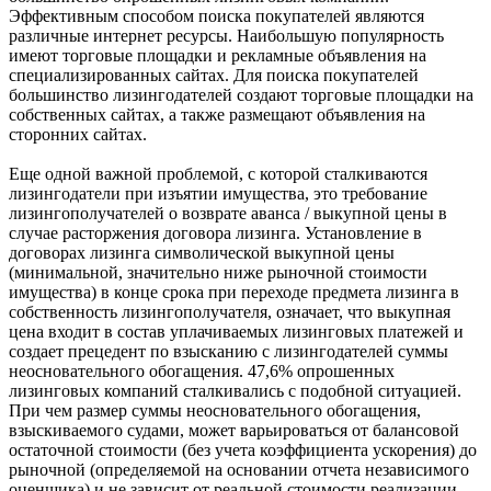
Эффективным способом поиска покупателей являются
различные интернет ресурсы. Наибольшую популярность
имеют торговые площадки и рекламные объявления на
специализированных сайтах. Для поиска покупателей
большинство лизингодателей создают торговые площадки на
собственных сайтах, а также размещают объявления на
сторонних сайтах.
Еще одной важной проблемой, с которой сталкиваются
лизингодатели при изъятии имущества, это требование
лизингополучателей о возврате аванса / выкупной цены в
случае расторжения договора лизинга. Установление в
договорах лизинга символической выкупной цены
(минимальной, значительно ниже рыночной стоимости
имущества) в конце срока при переходе предмета лизинга в
собственность лизингополучателя, означает, что выкупная
цена входит в состав уплачиваемых лизинговых платежей и
создает прецедент по взысканию с лизингодателей суммы
неосновательного обогащения. 47,6% опрошенных
лизинговых компаний сталкивались с подобной ситуацией.
При чем размер суммы неосновательного обогащения,
взыскиваемого судами, может варьироваться от балансовой
остаточной стоимости (без учета коэффициента ускорения) до
рыночной (определяемой на основании отчета независимого
оценщика) и не зависит от реальной стоимости реализации